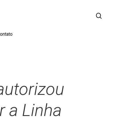
busca
ontato
autorizou
r a Linha