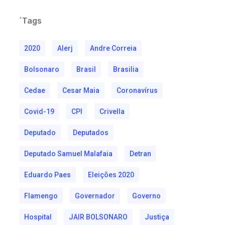
´Tags
2020
Alerj
Andre Correia
Bolsonaro
Brasil
Brasilia
Cedae
Cesar Maia
Coronavírus
Covid-19
CPI
Crivella
Deputado
Deputados
Deputado Samuel Malafaia
Detran
Eduardo Paes
Eleições 2020
Flamengo
Governador
Governo
Hospital
JAIR BOLSONARO
Justiça