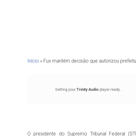
Início
»
Fux mantém decisão que autorizou prefeitu
Getting your
Trinity Audio
player ready...
Pressione Enter para pesquisar ou ESC para fechar
O presidente do Supremo Tribunal Federal (ST