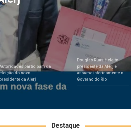
namente
lerj
e
Alerj
Janeiro
o
nário
Douglas Ruas é eleito
Autoridades participam da
presidente da Alerj e
eleição do novo
assume interinamente o
presidente da Alerj
Governo do Rio
Destaque