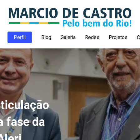
Perfil
Blog
Galeria
Redes
Projetos
C
t
rticipam
rticulação
eleito
assume
a
a
ovo
overno
lerj
fase
e
da
do