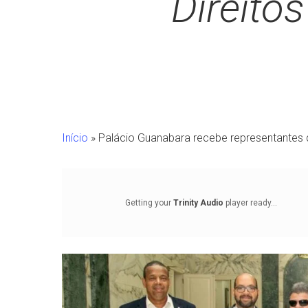
Direito
Início
»
Palácio Guanabara recebe representantes d
Getting your
Trinity Audio
player ready...
Pressione Enter para pesquisar ou ESC para fechar