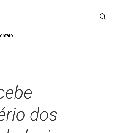
busca
ontato
cebe
ério dos