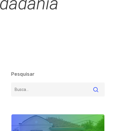
idadania
Pesquisar