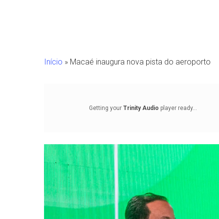
Início
»
Macaé inaugura nova pista do aeroporto
Getting your
Trinity Audio
player ready...
Pressione Enter para pesquisar ou ESC para fechar