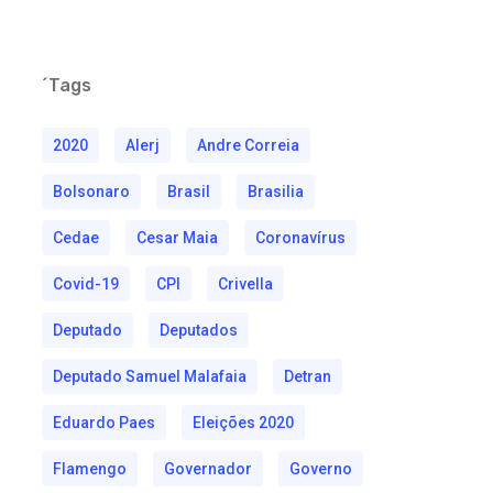
´Tags
2020
Alerj
Andre Correia
Bolsonaro
Brasil
Brasilia
Cedae
Cesar Maia
Coronavírus
Covid-19
CPI
Crivella
Deputado
Deputados
Deputado Samuel Malafaia
Detran
Eduardo Paes
Eleições 2020
Flamengo
Governador
Governo