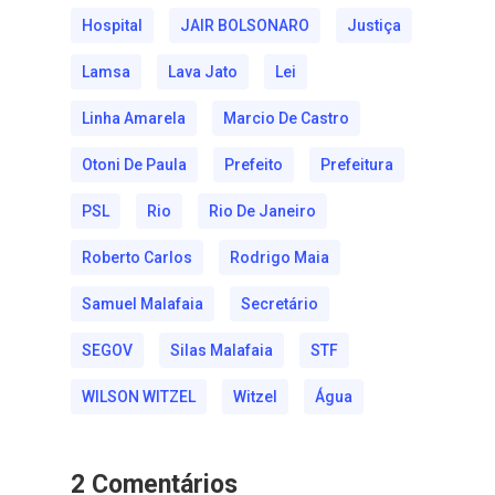
Hospital
JAIR BOLSONARO
Justiça
Lamsa
Lava Jato
Lei
Linha Amarela
Marcio De Castro
Otoni De Paula
Prefeito
Prefeitura
PSL
Rio
Rio De Janeiro
Roberto Carlos
Rodrigo Maia
Samuel Malafaia
Secretário
SEGOV
Silas Malafaia
STF
WILSON WITZEL
Witzel
Água
2 Comentários