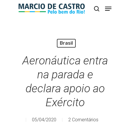
Skip
Menu
busca
to
Close
main
Menu
content
Brasil
Aeronáutica entra
na parada e
declara apoio ao
Exército
05/04/2020
2 Comentários