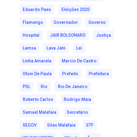
Eduardo Paes
Eleições 2020
Flamengo
Governador
Governo
Hospital
JAIR BOLSONARO
Justiça
Lamsa
Lava Jato
Lei
Linha Amarela
Marcio De Castro
Otoni De Paula
Prefeito
Prefeitura
PSL
Rio
Rio De Janeiro
Roberto Carlos
Rodrigo Maia
Samuel Malafaia
Secretário
SEGOV
Silas Malafaia
STF