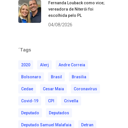
Fernanda Louback como vice;
vereadora de Niterói foi
escolhida pelo PL
04/08/2026
´Tags
2020
Alerj
Andre Correia
Bolsonaro
Brasil
Brasilia
Cedae
Cesar Maia
Coronavírus
Covid-19
CPI
Crivella
Deputado
Deputados
Deputado Samuel Malafaia
Detran