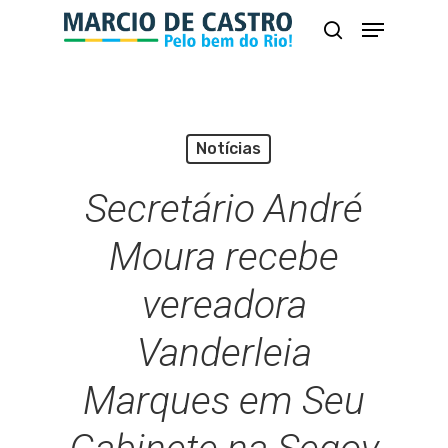
Skip
Menu
busca
to
Close
main
Menu
content
Notícias
Secretário André
Moura recebe
vereadora
Vanderleia
Marques em Seu