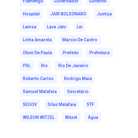
Flamengo
Governador
Governo
Hospital
JAIR BOLSONARO
Justiça
Lamsa
Lava Jato
Lei
Linha Amarela
Marcio De Castro
Otoni De Paula
Prefeito
Prefeitura
PSL
Rio
Rio De Janeiro
Roberto Carlos
Rodrigo Maia
Samuel Malafaia
Secretário
SEGOV
Silas Malafaia
STF
WILSON WITZEL
Witzel
Água