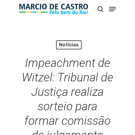
Skip
Menu
busca
to
Close
main
Menu
content
Notícias
Impeachment de
Witzel: Tribunal de
Justiça realiza
sorteio para
formar comissão