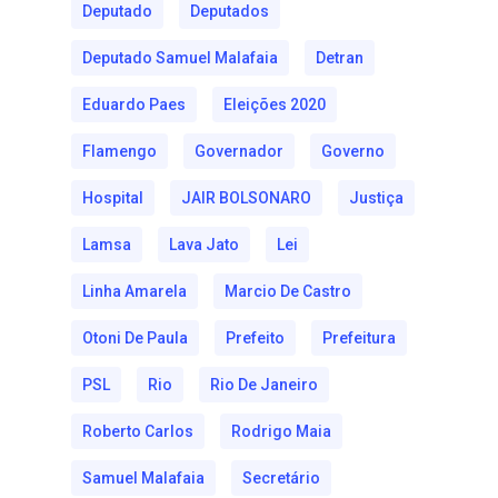
Deputado
Deputados
Deputado Samuel Malafaia
Detran
Eduardo Paes
Eleições 2020
Flamengo
Governador
Governo
Hospital
JAIR BOLSONARO
Justiça
Lamsa
Lava Jato
Lei
Linha Amarela
Marcio De Castro
Otoni De Paula
Prefeito
Prefeitura
PSL
Rio
Rio De Janeiro
Roberto Carlos
Rodrigo Maia
Samuel Malafaia
Secretário