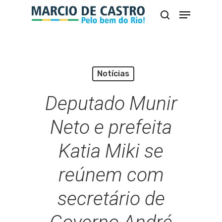
Skip
Menu
busca
to
Close
main
Menu
content
Notícias
Deputado Munir
Neto e prefeita
Katia Miki se
reúnem com
secretário de