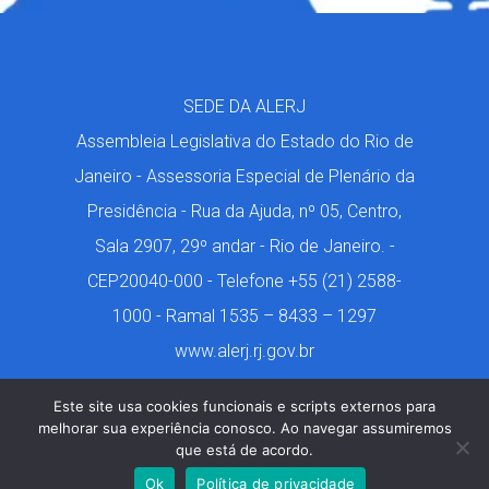
SEDE DA ALERJ
Assembleia Legislativa do Estado do Rio de
Janeiro - Assessoria Especial de Plenário da
Presidência - Rua da Ajuda, nº 05, Centro,
Sala 2907, 29º andar - Rio de Janeiro. -
CEP20040-000 - Telefone +55 (21) 2588-
1000 - Ramal 1535 – 8433 – 1297
www.alerj.rj.gov.br
Este site usa cookies funcionais e scripts externos para
melhorar sua experiência conosco. Ao navegar assumiremos
que está de acordo.
Márcio de Castro. 2001-2024. Todos os Direitos
Ok
Política de privacidade