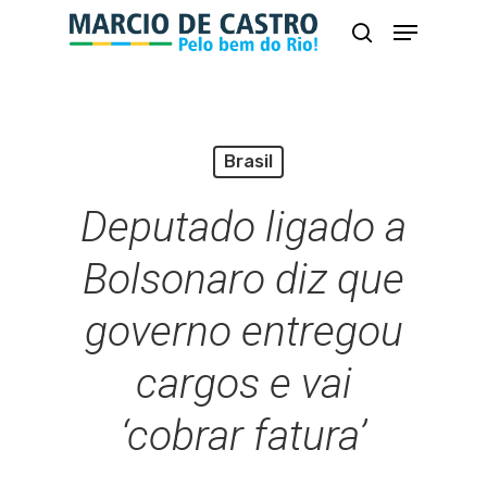
Skip
Menu
busca
to
Close
main
Menu
content
Brasil
Deputado ligado a
Bolsonaro diz que
governo entregou
cargos e vai
‘cobrar fatura’