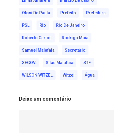
Linha Amarela
Marcio De Castro
Otoni De Paula
Prefeito
Prefeitura
PSL
Rio
Rio De Janeiro
Roberto Carlos
Rodrigo Maia
Samuel Malafaia
Secretário
SEGOV
Silas Malafaia
STF
WILSON WITZEL
Witzel
Água
Deixe um comentário