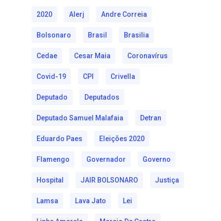
2020
Alerj
Andre Correia
Bolsonaro
Brasil
Brasilia
Cedae
Cesar Maia
Coronavírus
Covid-19
CPI
Crivella
Deputado
Deputados
Deputado Samuel Malafaia
Detran
Eduardo Paes
Eleições 2020
Flamengo
Governador
Governo
Hospital
JAIR BOLSONARO
Justiça
Lamsa
Lava Jato
Lei