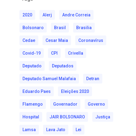
2020
Alerj
Andre Correia
Bolsonaro
Brasil
Brasilia
Cedae
Cesar Maia
Coronavírus
Covid-19
CPI
Crivella
Deputado
Deputados
Deputado Samuel Malafaia
Detran
Eduardo Paes
Eleições 2020
Flamengo
Governador
Governo
Hospital
JAIR BOLSONARO
Justiça
Lamsa
Lava Jato
Lei