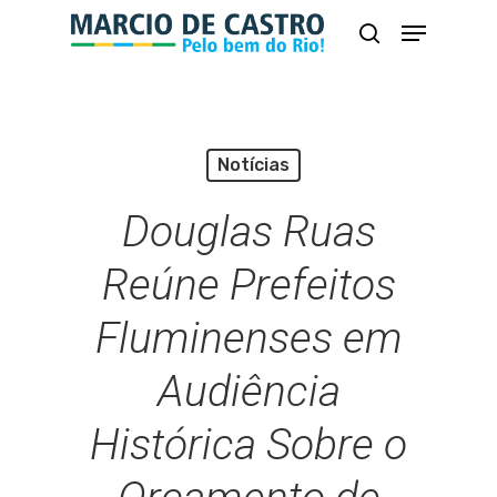
Skip
Menu
busca
to
Close
main
Menu
content
Notícias
Douglas Ruas
Reúne Prefeitos
Fluminenses em
Audiência
Histórica Sobre o