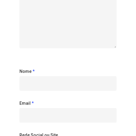
Nome
*
Email
*
Rede Social ou Site