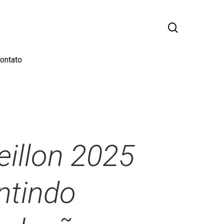
busca
ontato
illon 2025
ntindo