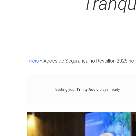
Tranqu
Início
»
Ações de Segurança no Réveillon 2025 no R
Getting your
Trinity Audio
player ready...
Pressione Enter para pesquisar ou ESC para fechar