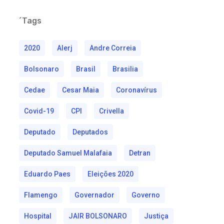
´Tags
2020
Alerj
Andre Correia
Bolsonaro
Brasil
Brasilia
Cedae
Cesar Maia
Coronavírus
Covid-19
CPI
Crivella
Deputado
Deputados
Deputado Samuel Malafaia
Detran
Eduardo Paes
Eleições 2020
Flamengo
Governador
Governo
Hospital
JAIR BOLSONARO
Justiça