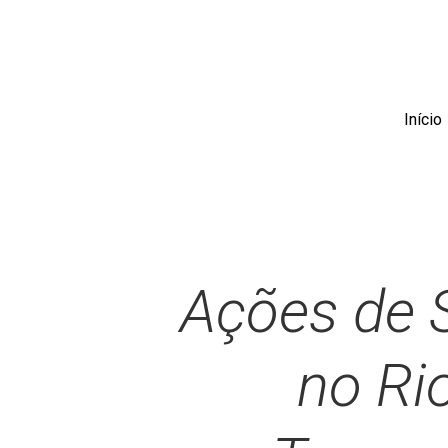
Skip
to
main
content
Início
Ações de 
no Ri