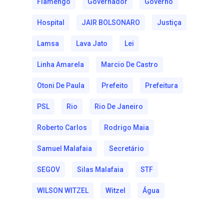
Flamengo
Governador
Governo
Hospital
JAIR BOLSONARO
Justiça
Lamsa
Lava Jato
Lei
Linha Amarela
Marcio De Castro
Otoni De Paula
Prefeito
Prefeitura
PSL
Rio
Rio De Janeiro
Roberto Carlos
Rodrigo Maia
Samuel Malafaia
Secretário
SEGOV
Silas Malafaia
STF
WILSON WITZEL
Witzel
Água