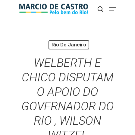
Skip
Menu
busca
to
Close
main
Menu
content
Rio De Janeiro
WELBERTH E
CHICO DISPUTAM
O APOIO DO
GOVERNADOR DO
RIO , WILSON