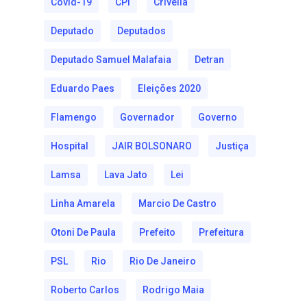
Covid-19
CPI
Crivella
Deputado
Deputados
Deputado Samuel Malafaia
Detran
Eduardo Paes
Eleições 2020
Flamengo
Governador
Governo
Hospital
JAIR BOLSONARO
Justiça
Lamsa
Lava Jato
Lei
Linha Amarela
Marcio De Castro
Otoni De Paula
Prefeito
Prefeitura
PSL
Rio
Rio De Janeiro
Roberto Carlos
Rodrigo Maia