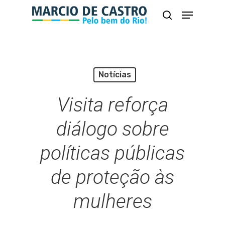
Skip
Menu
busca
to
Close
main
Menu
content
Notícias
Visita reforça
diálogo sobre
políticas públicas
de proteção às
mulheres