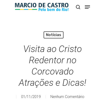
Skip
Menu
busca
to
Close
main
Menu
content
Notícias
Visita ao Cristo
Redentor no
Corcovado
Atrações e Dicas!
01/11/2019
Nenhum Comentário