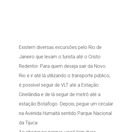
vídeo
Fazer download do arquivo: https://marciodecastro.rio/wp-
content/uploads/2019/11/20191101_130301.mp4?_=1
Existem diversas excursões pelo Rio de
Janeiro que levam o turista até o Cristo
Redentor. Para quem deseja sair da Novo
Rio e ir até lá utilizando o transporte público,
é possível seguir de VLT até a Estação
Cinelândia e de lá seguir de metrô até a
estação Botafogo. Depois, pegue um circular
na Avenida Humaitá sentido Parque Nacional
da Tijuca.