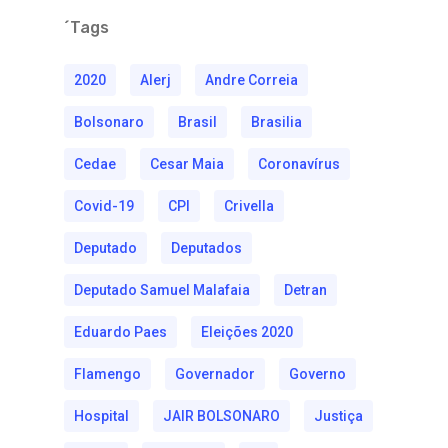
´Tags
2020
Alerj
Andre Correia
Bolsonaro
Brasil
Brasilia
Cedae
Cesar Maia
Coronavírus
Covid-19
CPI
Crivella
Deputado
Deputados
Deputado Samuel Malafaia
Detran
Eduardo Paes
Eleições 2020
Flamengo
Governador
Governo
Hospital
JAIR BOLSONARO
Justiça