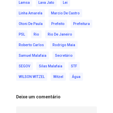
Lamsa
Lava Jato
Lei
Linha Amarela
Marcio De Castro
Otoni De Paula
Prefeito
Prefeitura
PSL
Rio
Rio De Janeiro
Roberto Carlos
Rodrigo Maia
Samuel Malafaia
Secretário
SEGOV
Silas Malafaia
STF
WILSON WITZEL
Witzel
Água
Deixe um comentário