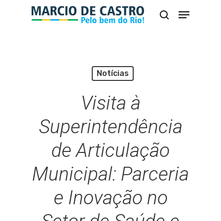
Skip
Menu
busca
to
Close
main
Menu
content
Notícias
Visita à
Superintendência
de Articulação
Municipal: Parceria
e Inovação no