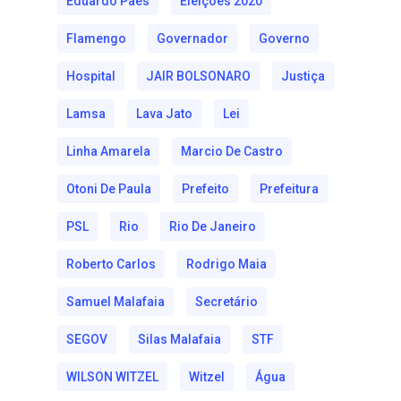
Eduardo Paes
Eleições 2020
Flamengo
Governador
Governo
Hospital
JAIR BOLSONARO
Justiça
Lamsa
Lava Jato
Lei
Linha Amarela
Marcio De Castro
Otoni De Paula
Prefeito
Prefeitura
PSL
Rio
Rio De Janeiro
Roberto Carlos
Rodrigo Maia
Samuel Malafaia
Secretário
SEGOV
Silas Malafaia
STF
WILSON WITZEL
Witzel
Água