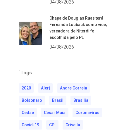
04/08/2026
Chapa de Douglas Ruas terá
Fernanda Louback como vice;
vereadora de Niterói foi
escolhida pelo PL
04/08/2026
´Tags
2020
Alerj
Andre Correia
Bolsonaro
Brasil
Brasilia
Cedae
Cesar Maia
Coronavírus
Covid-19
CPI
Crivella