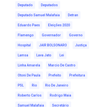
Deputado
Deputados
Deputado Samuel Malafaia
Detran
Eduardo Paes
Eleições 2020
Flamengo
Governador
Governo
Hospital
JAIR BOLSONARO
Justiça
Lamsa
Lava Jato
Lei
Linha Amarela
Marcio De Castro
Otoni De Paula
Prefeito
Prefeitura
PSL
Rio
Rio De Janeiro
Roberto Carlos
Rodrigo Maia
Samuel Malafaia
Secretário