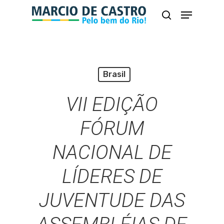
Skip
Menu
busca
to
Close
main
Menu
content
Brasil
VII EDIÇÃO
FÓRUM
NACIONAL DE
LÍDERES DE
JUVENTUDE DAS