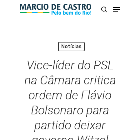
Skip
Menu
busca
to
Close
main
Menu
content
Notícias
Vice-líder do PSL
na Câmara critica
ordem de Flávio
Bolsonaro para
partido deixar