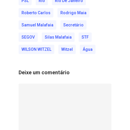
PSL
Rio
Rio De Janeiro
Roberto Carlos
Rodrigo Maia
Samuel Malafaia
Secretário
SEGOV
Silas Malafaia
STF
WILSON WITZEL
Witzel
Água
Deixe um comentário