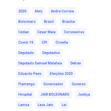
2020
Alerj
Andre Correia
Bolsonaro
Brasil
Brasilia
Cedae
Cesar Maia
Coronavírus
Covid-19
CPI
Crivella
Deputado
Deputados
Deputado Samuel Malafaia
Detran
Eduardo Paes
Eleições 2020
Flamengo
Governador
Governo
Hospital
JAIR BOLSONARO
Justiça
Lamsa
Lava Jato
Lei