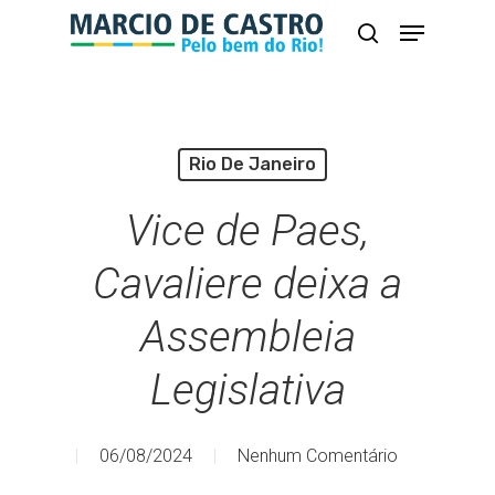
Skip
Menu
busca
to
Close
main
Menu
content
Rio De Janeiro
Vice de Paes,
Cavaliere deixa a
Assembleia
Legislativa
06/08/2024
Nenhum Comentário