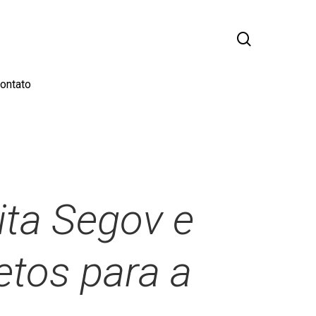
busca
ontato
ita Segov e
tos para a