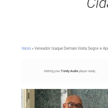
Cid
Início
»
Vereador Isaque Demani Visita Segov e Ap
Getting your
Trinity Audio
player ready...
Pressione Enter para pesquisar ou ESC para fechar