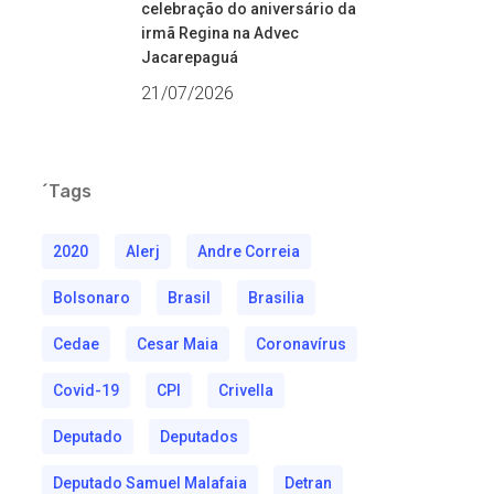
celebração do aniversário da
irmã Regina na Advec
Jacarepaguá
21/07/2026
´Tags
2020
Alerj
Andre Correia
Bolsonaro
Brasil
Brasilia
Cedae
Cesar Maia
Coronavírus
Covid-19
CPI
Crivella
Deputado
Deputados
Deputado Samuel Malafaia
Detran