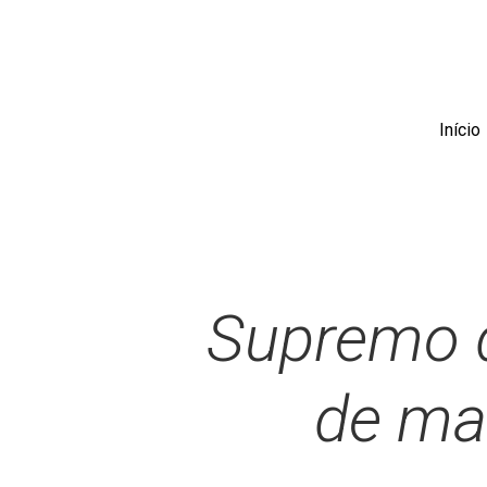
Skip
to
main
content
Início
Supremo d
de ma