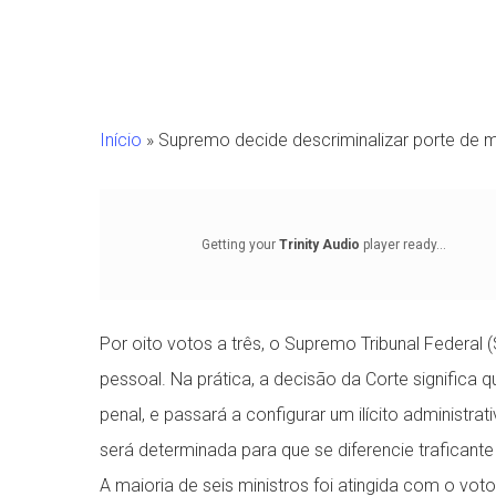
Início
»
Supremo decide descriminalizar porte de 
Getting your
Trinity Audio
player ready...
Por oito votos a três, o Supremo Tribunal Federa
pessoal. Na prática, a decisão da Corte significa 
penal, e passará a configurar um ilícito administra
Pressione Enter para pesquisar ou ESC para fechar
será determinada para que se diferencie traficante 
A maioria de seis ministros foi atingida com o vot