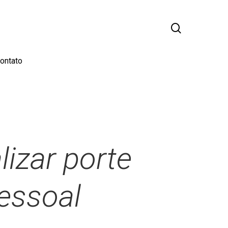
busca
ontato
izar porte
essoal