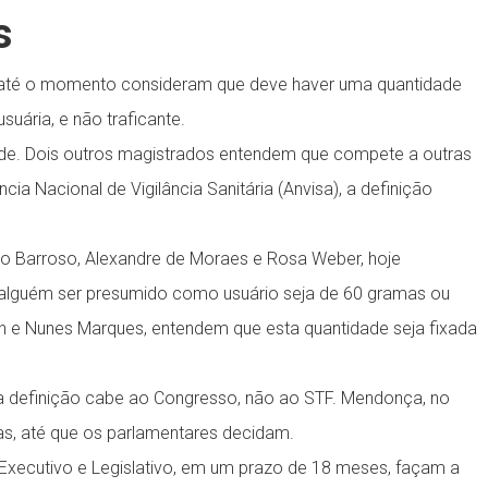
s
m até o momento consideram que deve haver uma quantidade
uária, e não traficante.
idade. Dois outros magistrados entendem que compete a outras
ia Nacional de Vigilância Sanitária (Anvisa), a definição
rto Barroso, Alexandre de Moraes e Rosa Weber, hoje
a alguém ser presumido como usuário seja de 60 gramas ou
nin e Nunes Marques, entendem que esta quantidade seja fixada
 definição cabe ao Congresso, não ao STF. Mendonça, no
mas, até que os parlamentares decidam.
e Executivo e Legislativo, em um prazo de 18 meses, façam a