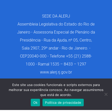
SEDE DA ALERJ
Assembleia Legislativa do Estado do Rio de
Janeiro - Assessoria Especial de Plenário da
Presidência - Rua da Ajuda, nº 05, Centro,
Sala 2907, 29º andar - Rio de Janeiro. -
CEP20040-000 - Telefone +55 (21) 2588-
1000 - Ramal 1535 – 8433 – 1297
www.alerj.rj.gov.br
Este site usa cookies funcionais e scripts externos para
melhorar sua experiência conosco. Ao navegar assumiremos
que está de acordo.
Márcio de Castro. 2001-2024. Todos os Direitos
Ok
Política de privacidade
Reservados. Design por Geon Tavares.