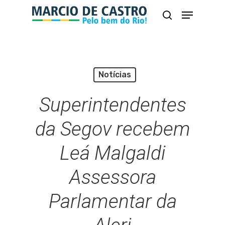
Skip
Menu
busca
to
Close
main
Menu
content
Notícias
Superintendentes
da Segov recebem
Leá Malgaldi
Assessora
Parlamentar da