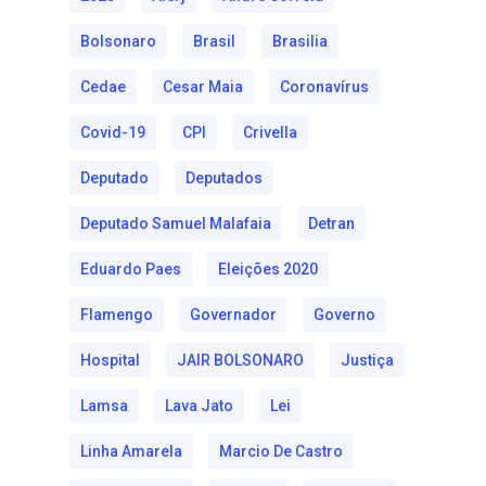
Bolsonaro
Brasil
Brasilia
Cedae
Cesar Maia
Coronavírus
Covid-19
CPI
Crivella
Deputado
Deputados
Deputado Samuel Malafaia
Detran
Eduardo Paes
Eleições 2020
Flamengo
Governador
Governo
Hospital
JAIR BOLSONARO
Justiça
Lamsa
Lava Jato
Lei
Linha Amarela
Marcio De Castro