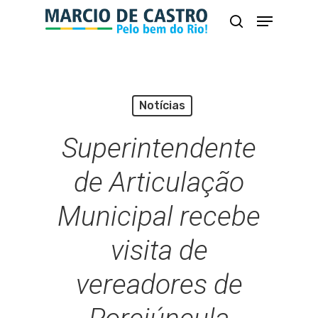
Skip
Menu
busca
to
Close
main
Menu
content
Notícias
Superintendente
de Articulação
Municipal recebe
visita de
vereadores de