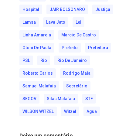
Hospital
JAIR BOLSONARO
Justiça
Lamsa
Lava Jato
Lei
Linha Amarela
Marcio De Castro
Otoni De Paula
Prefeito
Prefeitura
PSL
Rio
Rio De Janeiro
Roberto Carlos
Rodrigo Maia
Samuel Malafaia
Secretário
SEGOV
Silas Malafaia
STF
WILSON WITZEL
Witzel
Água
Deixe um comentário