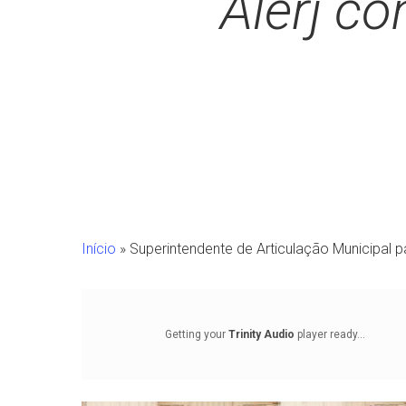
Alerj c
Início
»
Superintendente de Articulação Municipal p
Getting your
Trinity Audio
player ready...
Pressione Enter para pesquisar ou ESC para fechar