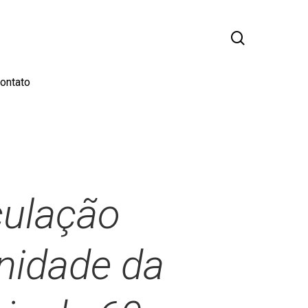
busca
ontato
culação
enidade da