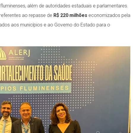
s fluminenses, além de autoridades estaduais e parlamentares.
referentes ao repasse de
R$ 220 milhões
economizados pela
nados aos municípios e ao Governo do Estado para o