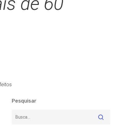
is de 60
feitos
Pesquisar