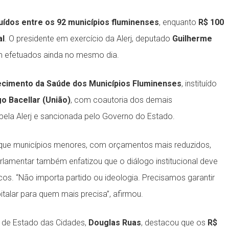
uídos entre os 92 municípios fluminenses
, enquanto
R$ 100
al
. O presidente em exercício da Alerj, deputado
Guilherme
m efetuados ainda no mesmo dia.
ecimento da Saúde dos Municípios Fluminenses
, instituído
o Bacellar (União)
, com coautoria dos demais
pela Alerj e sancionada pelo Governo do Estado.
ou que municípios menores, com orçamentos mais reduzidos,
lamentar também enfatizou que o diálogo institucional deve
os. “Não importa partido ou ideologia. Precisamos garantir
talar para quem mais precisa”, afirmou.
 de Estado das Cidades,
Douglas Ruas
, destacou que os
R$