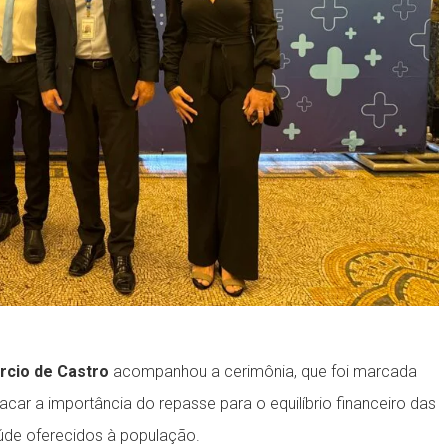
rcio de Castro
acompanhou a cerimônia, que foi marcada
car a importância do repasse para o equilíbrio financeiro das
aúde oferecidos à população.