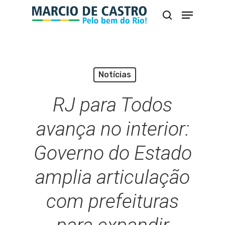
Skip
Menu
busca
to
Close
main
Menu
content
Notícias
RJ para Todos
avança no interior:
Governo do Estado
amplia articulação
com prefeituras