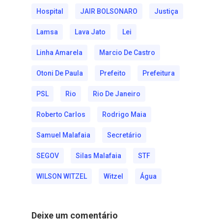
Hospital
JAIR BOLSONARO
Justiça
Lamsa
Lava Jato
Lei
Linha Amarela
Marcio De Castro
Otoni De Paula
Prefeito
Prefeitura
PSL
Rio
Rio De Janeiro
Roberto Carlos
Rodrigo Maia
Samuel Malafaia
Secretário
SEGOV
Silas Malafaia
STF
WILSON WITZEL
Witzel
Água
Deixe um comentário