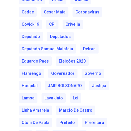
Cedae
Cesar Maia
Coronavírus
Covid-19
CPI
Crivella
Deputado
Deputados
Deputado Samuel Malafaia
Detran
Eduardo Paes
Eleições 2020
Flamengo
Governador
Governo
Hospital
JAIR BOLSONARO
Justiça
Lamsa
Lava Jato
Lei
Linha Amarela
Marcio De Castro
Otoni De Paula
Prefeito
Prefeitura