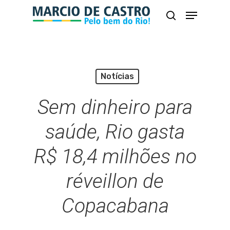
Skip
Menu
busca
to
Close
main
Menu
content
Notícias
Sem dinheiro para
saúde, Rio gasta
R$ 18,4 milhões no
réveillon de
Copacabana