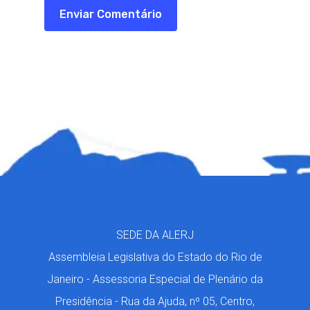
SEDE DA ALERJ
Assembleia Legislativa do Estado do Rio de
Janeiro - Assessoria Especial de Plenário da
Presidência - Rua da Ajuda, nº 05, Centro,