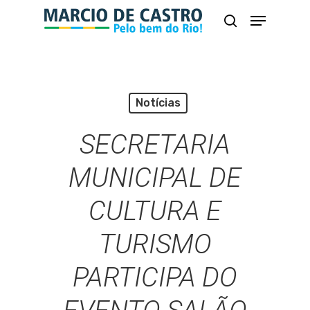
Skip
Menu
busca
to
Close
main
Menu
content
Notícias
SECRETARIA
MUNICIPAL DE
CULTURA E
TURISMO
PARTICIPA DO