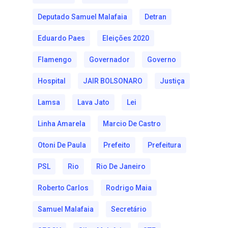
Deputado Samuel Malafaia
Detran
Eduardo Paes
Eleições 2020
Flamengo
Governador
Governo
Hospital
JAIR BOLSONARO
Justiça
Lamsa
Lava Jato
Lei
Linha Amarela
Marcio De Castro
Otoni De Paula
Prefeito
Prefeitura
PSL
Rio
Rio De Janeiro
Roberto Carlos
Rodrigo Maia
Samuel Malafaia
Secretário