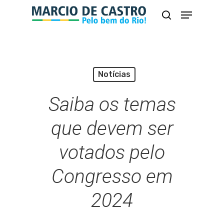
Skip
Menu
busca
to
Close
main
Menu
content
Notícias
Saiba os temas
que devem ser
votados pelo
Congresso em
2024