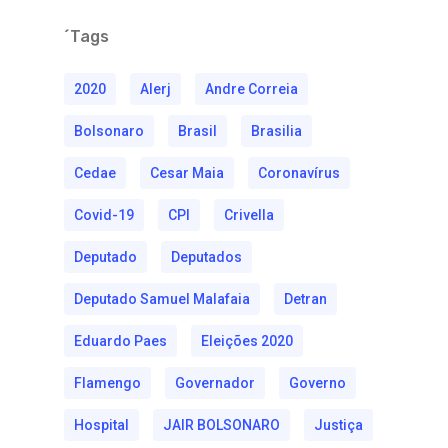
´Tags
2020
Alerj
Andre Correia
Bolsonaro
Brasil
Brasilia
Cedae
Cesar Maia
Coronavírus
Covid-19
CPI
Crivella
Deputado
Deputados
Deputado Samuel Malafaia
Detran
Eduardo Paes
Eleições 2020
Flamengo
Governador
Governo
Hospital
JAIR BOLSONARO
Justiça