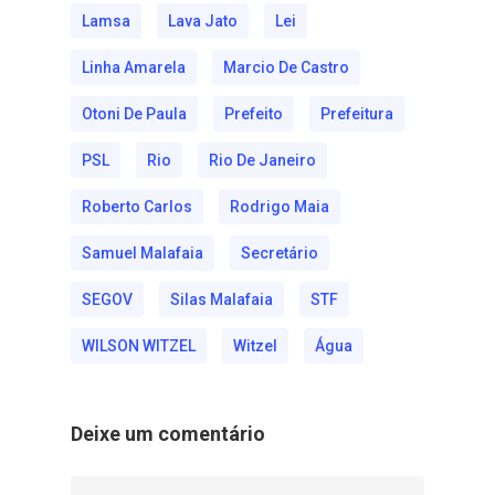
Lamsa
Lava Jato
Lei
Linha Amarela
Marcio De Castro
Otoni De Paula
Prefeito
Prefeitura
PSL
Rio
Rio De Janeiro
Roberto Carlos
Rodrigo Maia
Samuel Malafaia
Secretário
SEGOV
Silas Malafaia
STF
WILSON WITZEL
Witzel
Água
Deixe um comentário