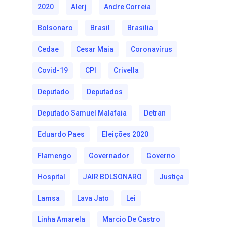
2020
Alerj
Andre Correia
Bolsonaro
Brasil
Brasilia
Cedae
Cesar Maia
Coronavírus
Covid-19
CPI
Crivella
Deputado
Deputados
Deputado Samuel Malafaia
Detran
Eduardo Paes
Eleições 2020
Flamengo
Governador
Governo
Hospital
JAIR BOLSONARO
Justiça
Lamsa
Lava Jato
Lei
Linha Amarela
Marcio De Castro