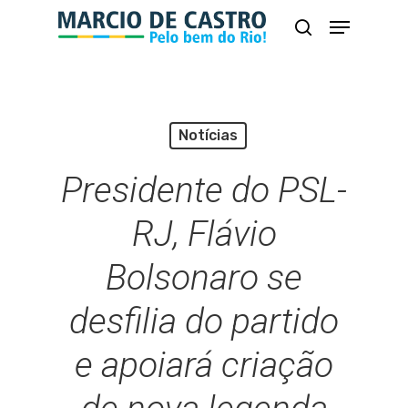
Skip
Menu
busca
to
Close
main
Menu
content
Notícias
Presidente do PSL-
RJ, Flávio
Bolsonaro se
desfilia do partido
e apoiará criação