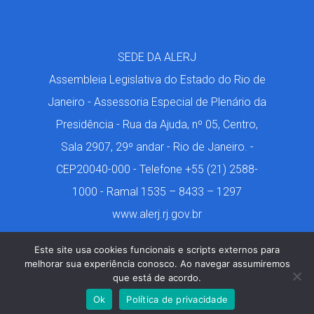
SEDE DA ALERJ
Assembleia Legislativa do Estado do Rio de
Janeiro - Assessoria Especial de Plenário da
Presidência - Rua da Ajuda, nº 05, Centro,
Sala 2907, 29º andar - Rio de Janeiro. -
CEP20040-000 - Telefone +55 (21) 2588-
1000 - Ramal 1535 – 8433 – 1297
www.alerj.rj.gov.br
Este site usa cookies funcionais e scripts externos para
melhorar sua experiência conosco. Ao navegar assumiremos
que está de acordo.
Márcio de Castro. 2001-2024. Todos os Direitos
Ok
Política de privacidade