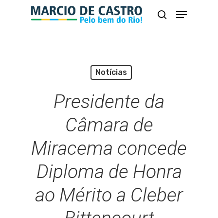
Skip
Menu
busca
to
Close
main
Menu
content
Notícias
Presidente da
Câmara de
Miracema concede
Diploma de Honra
ao Mérito a Cleber