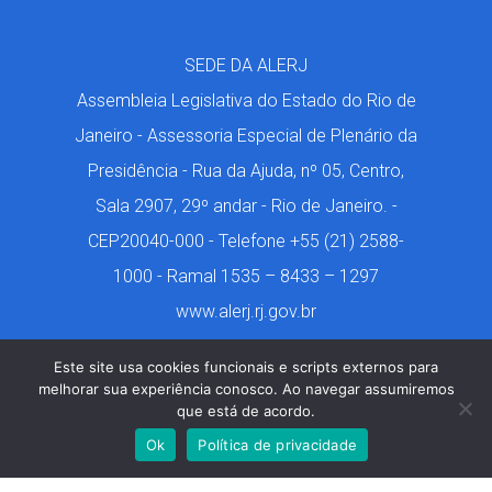
SEDE DA ALERJ
Assembleia Legislativa do Estado do Rio de
Janeiro - Assessoria Especial de Plenário da
Presidência - Rua da Ajuda, nº 05, Centro,
Sala 2907, 29º andar - Rio de Janeiro. -
CEP20040-000 - Telefone +55 (21) 2588-
1000 - Ramal 1535 – 8433 – 1297
www.alerj.rj.gov.br
Este site usa cookies funcionais e scripts externos para
melhorar sua experiência conosco. Ao navegar assumiremos
que está de acordo.
Márcio de Castro. 2001-2024. Todos os Direitos
Ok
Política de privacidade
Reservados. Design por Geon Tavares.