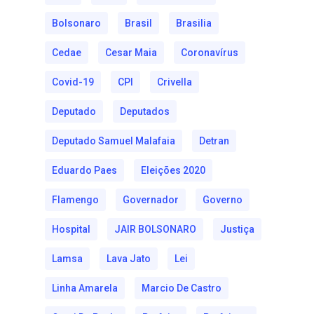
Bolsonaro
Brasil
Brasilia
Cedae
Cesar Maia
Coronavírus
Covid-19
CPI
Crivella
Deputado
Deputados
Deputado Samuel Malafaia
Detran
Eduardo Paes
Eleições 2020
Flamengo
Governador
Governo
Hospital
JAIR BOLSONARO
Justiça
Lamsa
Lava Jato
Lei
Linha Amarela
Marcio De Castro