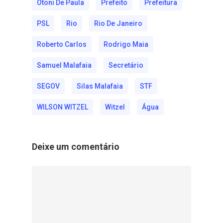
Otoni De Paula
Prefeito
Prefeitura
PSL
Rio
Rio De Janeiro
Roberto Carlos
Rodrigo Maia
Samuel Malafaia
Secretário
SEGOV
Silas Malafaia
STF
WILSON WITZEL
Witzel
Água
Deixe um comentário