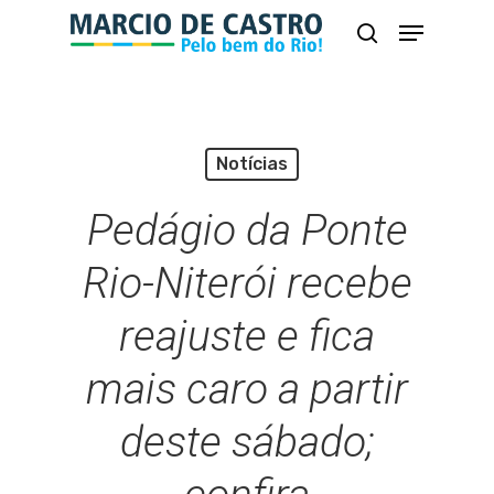
Skip
Menu
busca
to
Close
main
Menu
content
Notícias
Pedágio da Ponte
Rio-Niterói recebe
reajuste e fica
mais caro a partir
deste sábado;