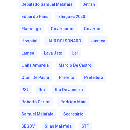
Deputado Samuel Malafaia
Detran
Eduardo Paes
Eleições 2020
Flamengo
Governador
Governo
Hospital
JAIR BOLSONARO
Justiça
Lamsa
Lava Jato
Lei
Linha Amarela
Marcio De Castro
Otoni De Paula
Prefeito
Prefeitura
PSL
Rio
Rio De Janeiro
Roberto Carlos
Rodrigo Maia
Samuel Malafaia
Secretário
SEGOV
Silas Malafaia
STF