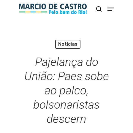
Skip
Menu
busca
to
Close
main
Menu
content
Notícias
Pajelança do
União: Paes sobe
ao palco,
bolsonaristas
descem