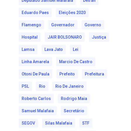
Deputado Samuel Malafaia
Detran
Eduardo Paes
Eleições 2020
Flamengo
Governador
Governo
Hospital
JAIR BOLSONARO
Justiça
Lamsa
Lava Jato
Lei
Linha Amarela
Marcio De Castro
Otoni De Paula
Prefeito
Prefeitura
PSL
Rio
Rio De Janeiro
Roberto Carlos
Rodrigo Maia
Samuel Malafaia
Secretário
SEGOV
Silas Malafaia
STF