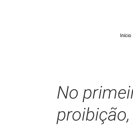
Skip
to
main
content
Início
No primei
proibição,