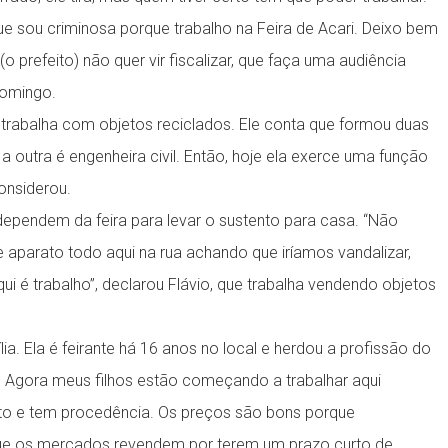
ue sou criminosa porque trabalho na Feira de Acari. Deixo bem
o prefeito) não quer vir fiscalizar, que faça uma audiência
domingo.
s e trabalha com objetos reciclados. Ele conta que formou duas
a outra é engenheira civil. Então, hoje ela exerce uma função
onsiderou.
dependem da feira para levar o sustento para casa. “Não
aparato todo aqui na rua achando que iríamos vandalizar,
qui é trabalho”, declarou Flávio, que trabalha vendendo objetos
lia. Ela é feirante há 16 anos no local e herdou a profissão do
. Agora meus filhos estão começando a trabalhar aqui
o e tem procedência. Os preços são bons porque
ue os mercados revendem por terem um prazo curto de