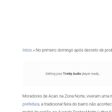
Início
»
No primeiro domingo após decreto de proib
Getting your
Trinity Audio
player ready...
Moradores de Acari, na Zona Norte, viveram uma m
Pressione Enter para pesquisar ou ESC para fechar
prefeitura
, a tradicional feira do bairro não acont