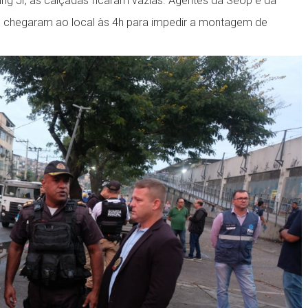
King Jr, as calçadas ficaram vazias. Agentes da Seop e da
res, chegaram ao local às 4h para impedir a montagem de