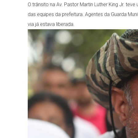
O trânsito na Av. Pastor Martin Luther King Jr. te
das equipes da prefeitura. Agentes da Guarda Muni
via já estava liberada.