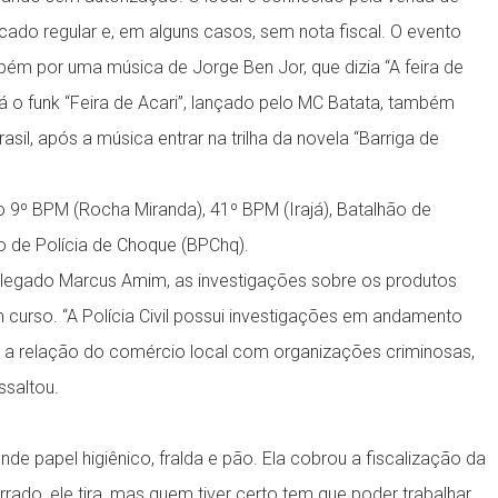
do regular e, em alguns casos, sem nota fiscal. O evento
 por uma música de Jorge Ben Jor, que dizia “A feira de
Já o funk “Feira de Acari”, lançado pelo MC Batata, também
sil, após a música entrar na trilha da novela “Barriga de
º BPM (Rocha Miranda), 41º BPM (Irajá), Batalhão de
o de Polícia de Choque (BPChq).
 delegado Marcus Amim, as investigações sobre os produtos
urso. “A Polícia Civil possui investigações em andamento
 a relação do comércio local com organizações criminosas,
ssaltou.
ende papel higiênico, fralda e pão. Ela cobrou a fiscalização da
errado, ele tira, mas quem tiver certo tem que poder trabalhar.