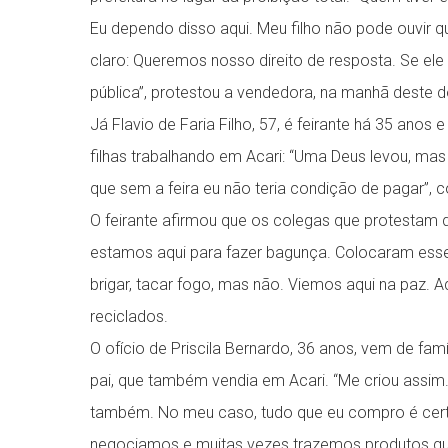
Eu dependo disso aqui. Meu filho não pode ouvir q
claro: Queremos nosso direito de resposta. Se ele (
pública”, protestou a vendedora, na manhã deste 
Já Flavio de Faria Filho, 57, é feirante há 35 ano
filhas trabalhando em Acari: “Uma Deus levou, mas 
que sem a feira eu não teria condição de pagar”, c
O feirante afirmou que os colegas que protestam 
estamos aqui para fazer bagunça. Colocaram esse 
brigar, tacar fogo, mas não. Viemos aqui na paz. A
reciclados.
O ofício de Priscila Bernardo, 36 anos, vem de famí
pai, que também vendia em Acari. “Me criou assim
também. No meu caso, tudo que eu compro é cert
negociamos e muitas vezes trazemos produtos q