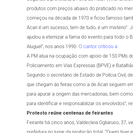
produtos com preços abaixo do praticado no merca
começou na década de 1970 e ficou famoso também
Acari é um sucesso, tem de tudo, é um mistério”. 
ajudou a eternizar a fama do evento para todo o Bra
Aluguel”, nos anos 1990.
O cantor criticou a
A PM atua na ocupação com apoio de 150 PMs do 9
Policiamento em Vias Expressas (BPVE) e Batalhã
Segundo o secretário de Estado de Polícia Civil,
que chegam às feiras como a de Acari seguem em c
para apurar a origem das mercadorias, bem como
para identificar e responsabilizar os envolvidos”, re
Protesto reúne centenas de feirantes
Feirante há cinco anos, Valdecleia Ogliaruso, 37, v
prefeitura no lugar da proibição total. “Quem tiver 