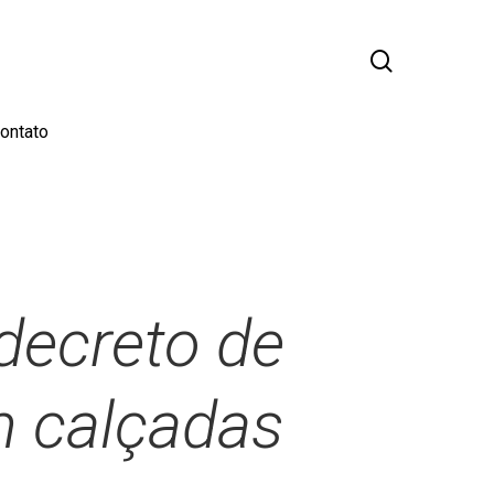
busca
ontato
decreto de
em calçadas