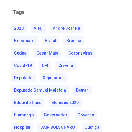
´Tags
2020
Alerj
Andre Correia
Bolsonaro
Brasil
Brasilia
Cedae
Cesar Maia
Coronavírus
Covid-19
CPI
Crivella
Deputado
Deputados
Deputado Samuel Malafaia
Detran
Eduardo Paes
Eleições 2020
Flamengo
Governador
Governo
Hospital
JAIR BOLSONARO
Justiça