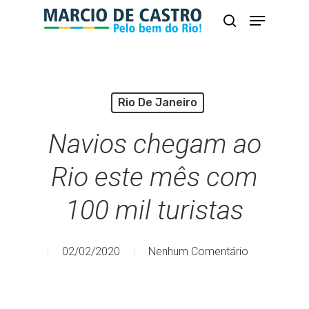
Skip
Menu
busca
to
Close
main
Menu
content
Rio De Janeiro
Navios chegam ao
Rio este mês com
100 mil turistas
02/02/2020
Nenhum Comentário