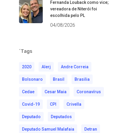
Fernanda Louback como vice;
vereadora de Niterói foi
escolhida pelo PL
04/08/2026
´Tags
2020
Alerj
Andre Correia
Bolsonaro
Brasil
Brasilia
Cedae
Cesar Maia
Coronavírus
Covid-19
CPI
Crivella
Deputado
Deputados
Deputado Samuel Malafaia
Detran