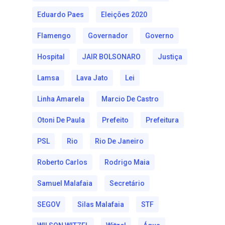
Eduardo Paes
Eleições 2020
Flamengo
Governador
Governo
Hospital
JAIR BOLSONARO
Justiça
Lamsa
Lava Jato
Lei
Linha Amarela
Marcio De Castro
Otoni De Paula
Prefeito
Prefeitura
PSL
Rio
Rio De Janeiro
Roberto Carlos
Rodrigo Maia
Samuel Malafaia
Secretário
SEGOV
Silas Malafaia
STF