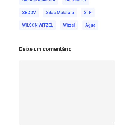
Samuel Malafaia
Secretário
SEGOV
Silas Malafaia
STF
WILSON WITZEL
Witzel
Água
Deixe um comentário