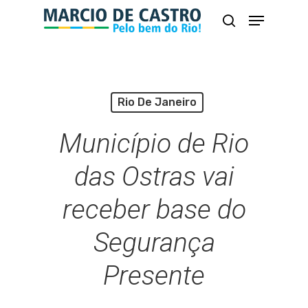
Skip
Menu
busca
to
Close
main
Menu
content
Rio De Janeiro
Município de Rio
das Ostras vai
receber base do
Segurança
Presente