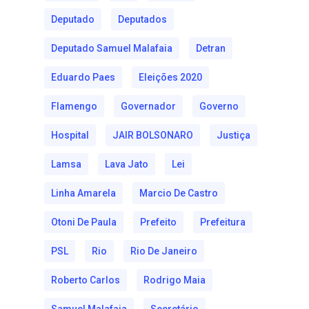
Deputado
Deputados
Deputado Samuel Malafaia
Detran
Eduardo Paes
Eleições 2020
Flamengo
Governador
Governo
Hospital
JAIR BOLSONARO
Justiça
Lamsa
Lava Jato
Lei
Linha Amarela
Marcio De Castro
Otoni De Paula
Prefeito
Prefeitura
PSL
Rio
Rio De Janeiro
Roberto Carlos
Rodrigo Maia