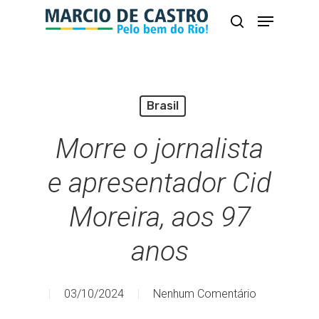
Skip
Menu
busca
to
Close
main
Menu
content
Brasil
Morre o jornalista
e apresentador Cid
Moreira, aos 97
anos
03/10/2024
Nenhum Comentário