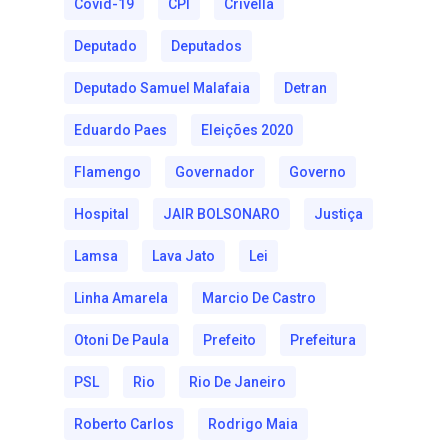
Covid-19
CPI
Crivella
Deputado
Deputados
Deputado Samuel Malafaia
Detran
Eduardo Paes
Eleições 2020
Flamengo
Governador
Governo
Hospital
JAIR BOLSONARO
Justiça
Lamsa
Lava Jato
Lei
Linha Amarela
Marcio De Castro
Otoni De Paula
Prefeito
Prefeitura
PSL
Rio
Rio De Janeiro
Roberto Carlos
Rodrigo Maia