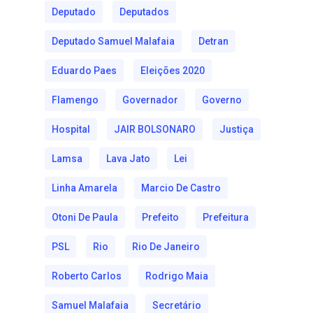
Deputado
Deputados
Deputado Samuel Malafaia
Detran
Eduardo Paes
Eleições 2020
Flamengo
Governador
Governo
Hospital
JAIR BOLSONARO
Justiça
Lamsa
Lava Jato
Lei
Linha Amarela
Marcio De Castro
Otoni De Paula
Prefeito
Prefeitura
PSL
Rio
Rio De Janeiro
Roberto Carlos
Rodrigo Maia
Samuel Malafaia
Secretário