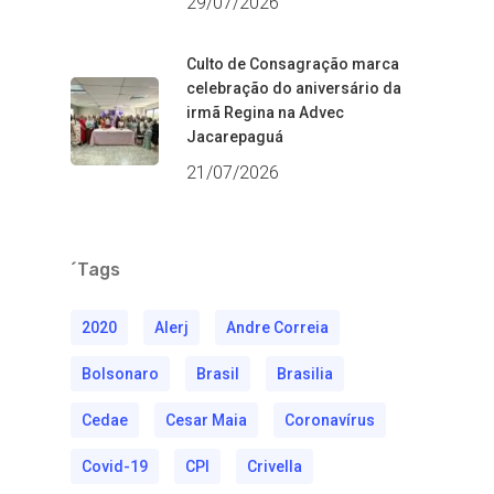
29/07/2026
Culto de Consagração marca
celebração do aniversário da
irmã Regina na Advec
Jacarepaguá
21/07/2026
´Tags
2020
Alerj
Andre Correia
Bolsonaro
Brasil
Brasilia
Cedae
Cesar Maia
Coronavírus
Covid-19
CPI
Crivella