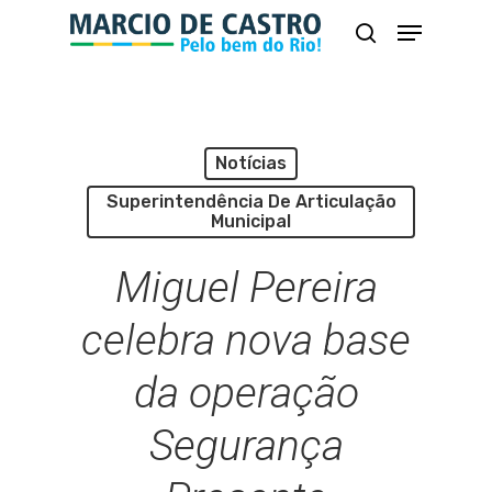
Skip
Menu
busca
to
Close
main
Menu
content
Notícias
Superintendência De Articulação
Municipal
Miguel Pereira
celebra nova base
da operação
Segurança