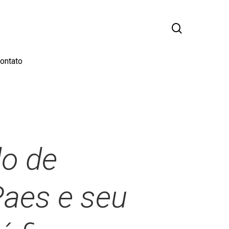
busca
ontato
o de
Paes e seu