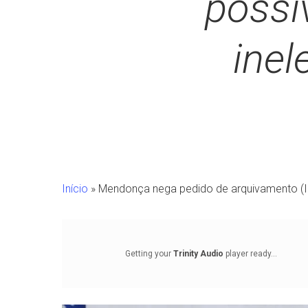
possív
inel
Início
»
Mendonça nega pedido de arquivamento (INQ
Getting your
Trinity Audio
player ready...
Pressione Enter para pesquisar ou ESC para fechar