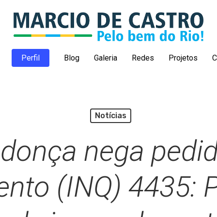
Perfil
Blog
Galeria
Redes
Projetos
C
Notícias
donça nega pedid
nto (INQ) 4435: 