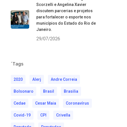
Scorzelli e Angelina Xavier
discutem parcerias e projetos
para fortalecer o esporte nos
municípios do Estado do Rio de
Janeiro.
29/07/2026
´Tags
2020
Alerj
Andre Correia
Bolsonaro
Brasil
Brasilia
Cedae
Cesar Maia
Coronavírus
Covid-19
CPI
Crivella