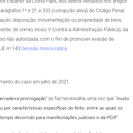
por Eduardo da Costa Paes, dos delitos versados nos artigos
rágrafos 1º e 2º, e 333 (corrupção ativa) do Código Penal;
alização, disposição, movimentação ou propriedade de bens,
mente, de crime), inciso V (contra a Administração Pública), da
mbio não autorizada, com o fim de promover evasão de
 DJE nº 143
Decisão monocrática
vamento do caso em julho de 2021.
derradeira prorrogação
muito
” se faz necessária, uma vez que “
por características específicas do feito, entre as quais os
o tempo decorrido para manifestações judiciais e da PGR
”.