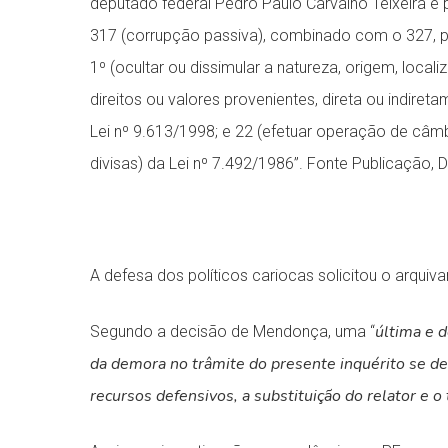
deputado federal Pedro Paulo Carvalho Teixeira e 
317 (corrupção passiva), combinado com o 327, pa
1º (ocultar ou dissimular a natureza, origem, loc
direitos ou valores provenientes, direta ou indireta
Lei nº 9.613/1998; e 22 (efetuar operação de câ
divisas) da Lei nº 7.492/1986”. Fonte Publicação,
A defesa dos políticos cariocas solicitou o arqui
última e 
Segundo a decisão de Mendonça, uma “
da demora no trâmite do presente inquérito se deu 
recursos defensivos, a substituição do relator e 