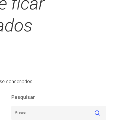
é ficar
nados
s se condenados
Pesquisar