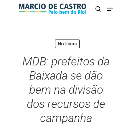
Skip
Menu
busca
to
Close
main
Menu
content
Notícias
MDB: prefeitos da
Baixada se dão
bem na divisão
dos recursos de
campanha