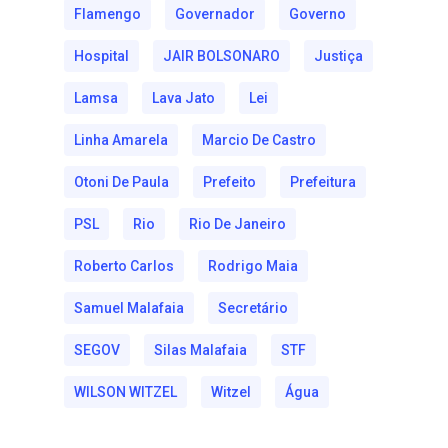
Flamengo
Governador
Governo
Hospital
JAIR BOLSONARO
Justiça
Lamsa
Lava Jato
Lei
Linha Amarela
Marcio De Castro
Otoni De Paula
Prefeito
Prefeitura
PSL
Rio
Rio De Janeiro
Roberto Carlos
Rodrigo Maia
Samuel Malafaia
Secretário
SEGOV
Silas Malafaia
STF
WILSON WITZEL
Witzel
Água