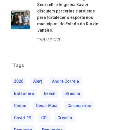
Scorzelli e Angelina Xavier
discutem parcerias e projetos
para fortalecer o esporte nos
municípios do Estado do Rio de
Janeiro.
29/07/2026
´Tags
2020
Alerj
Andre Correia
Bolsonaro
Brasil
Brasilia
Cedae
Cesar Maia
Coronavírus
Covid-19
CPI
Crivella