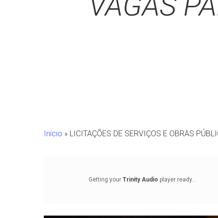
VAGAS PA
Início
»
LICITAÇÕES DE SERVIÇOS E OBRAS PÚBL
Getting your
Trinity Audio
player ready...
Pressione Enter para pesquisar ou ESC para fechar