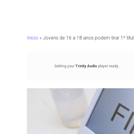
Início
»
Jovens de 16 a 18 anos podem tirar 1º títul
Getting your
Trinity Audio
player ready...
Pressione Enter para pesquisar ou ESC para fechar