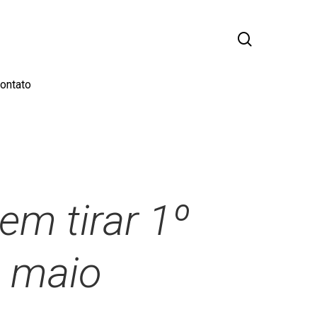
busca
ontato
em tirar 1º
de maio