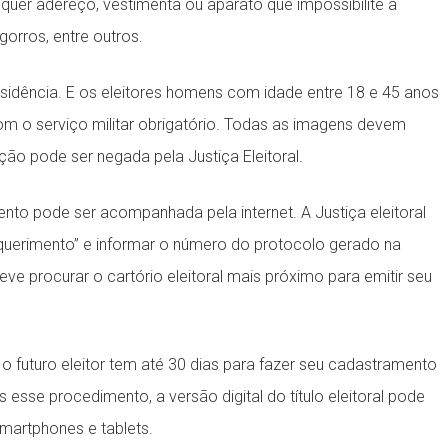
alquer adereço, vestimenta ou aparato que impossibilite a
orros, entre outros.
esidência. E os eleitores homens com idade entre 18 e 45 anos
m o serviço militar obrigatório. Todas as imagens devem
tação pode ser negada pela Justiça Eleitoral.
nto pode ser acompanhada pela internet. A Justiça eleitoral
querimento” e informar o número do protocolo gerado na
ve procurar o cartório eleitoral mais próximo para emitir seu
 o futuro eleitor tem até 30 dias para fazer seu cadastramento
 esse procedimento, a versão digital do título eleitoral pode
 smartphones e tablets.