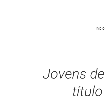
Skip
to
main
content
Início
Jovens de 
título