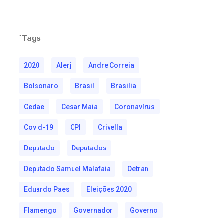
´Tags
2020
Alerj
Andre Correia
Bolsonaro
Brasil
Brasilia
Cedae
Cesar Maia
Coronavírus
Covid-19
CPI
Crivella
Deputado
Deputados
Deputado Samuel Malafaia
Detran
Eduardo Paes
Eleições 2020
Flamengo
Governador
Governo