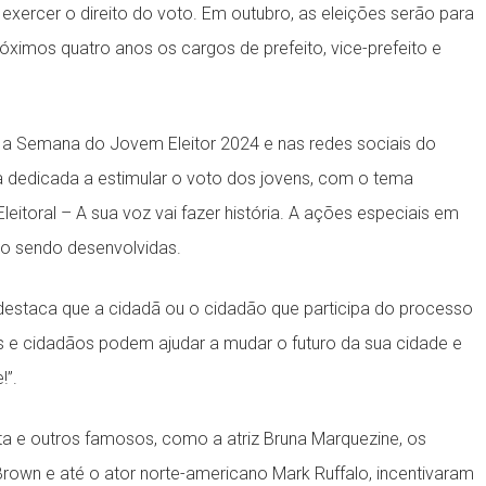
 a exercer o direito do voto. Em outubro, as eleições serão para
ximos quatro anos os cargos de prefeito, vice-prefeito e
zou a Semana do Jovem Eleitor 2024 e nas redes sociais do
ha dedicada a estimular o voto dos jovens, com o tema
leitoral – A sua voz vai fazer história. A ações especiais em
o sendo desenvolvidas.
l destaca que a cidadã ou o cidadão que participa do processo
dãs e cidadãos podem ajudar a mudar o futuro da sua cidade e
!”.
tta e outros famosos, como a atriz Bruna Marquezine, os
rown e até o ator norte-americano Mark Ruffalo, incentivaram