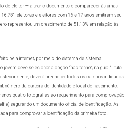
ulo de eleitor — a tirar o documento e comparecer às urnas
116.781 eleitoras e eleitores com 16 e 17 anos emitiram seu
número representou um crescimento de 51,13% em relação às
eito pela internet, por meio do sistema de sistema
o jovem deve selecionar a opção “não tenho”, na guia “Título
o. Posteriormente, deverá preencher todos os campos indicados
 número da carteira de identidade e local de nascimento.
 menos quatro fotografias ao requerimento para comprovação
selfie) segurando um documento oficial de identificação. As
ada para comprovar a identificação da primeira foto.