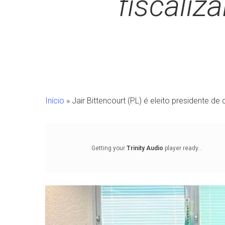
fiscaliz
Início
»
Jair Bittencourt (PL) é eleito presidente d
Getting your
Trinity Audio
player ready...
Pressione Enter para pesquisar ou ESC para fechar