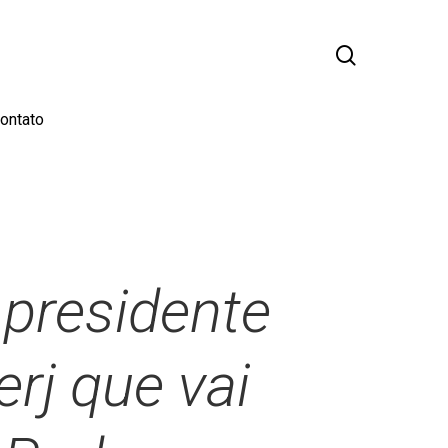
busca
ontato
o presidente
rj que vai