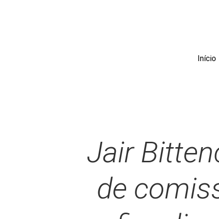
Skip
to
main
content
Início
Jair Bitten
de comiss