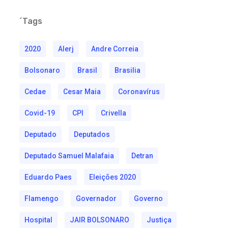
´Tags
2020
Alerj
Andre Correia
Bolsonaro
Brasil
Brasilia
Cedae
Cesar Maia
Coronavírus
Covid-19
CPI
Crivella
Deputado
Deputados
Deputado Samuel Malafaia
Detran
Eduardo Paes
Eleições 2020
Flamengo
Governador
Governo
Hospital
JAIR BOLSONARO
Justiça