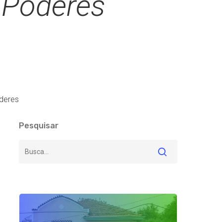
s Poderes
oderes
Pesquisar