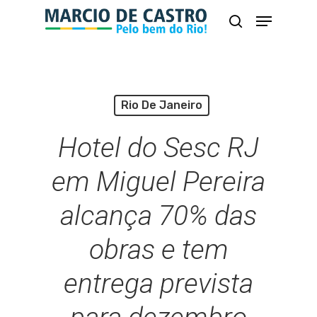
Skip
Menu
busca
to
Close
main
Menu
content
Rio De Janeiro
Hotel do Sesc RJ
em Miguel Pereira
alcança 70% das
obras e tem
entrega prevista