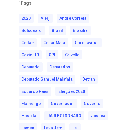
´Tags
2020
Alerj
Andre Correia
Bolsonaro
Brasil
Brasilia
Cedae
Cesar Maia
Coronavírus
Covid-19
CPI
Crivella
Deputado
Deputados
Deputado Samuel Malafaia
Detran
Eduardo Paes
Eleições 2020
Flamengo
Governador
Governo
Hospital
JAIR BOLSONARO
Justiça
Lamsa
Lava Jato
Lei