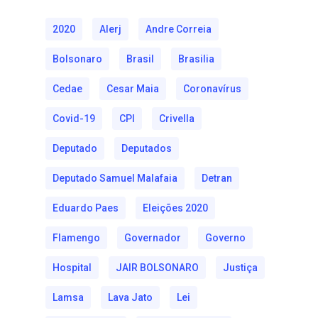
2020
Alerj
Andre Correia
Bolsonaro
Brasil
Brasilia
Cedae
Cesar Maia
Coronavírus
Covid-19
CPI
Crivella
Deputado
Deputados
Deputado Samuel Malafaia
Detran
Eduardo Paes
Eleições 2020
Flamengo
Governador
Governo
Hospital
JAIR BOLSONARO
Justiça
Lamsa
Lava Jato
Lei