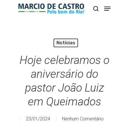
Skip
Menu
busca
to
Close
main
Menu
content
Notícias
Hoje celebramos o
aniversário do
pastor João Luiz
em Queimados
23/01/2024
Nenhum Comentário