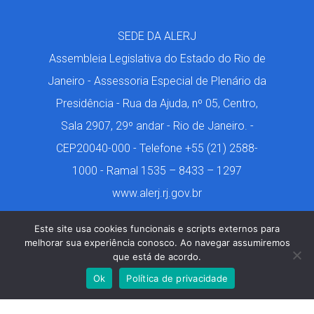
SEDE DA ALERJ
Assembleia Legislativa do Estado do Rio de
Janeiro - Assessoria Especial de Plenário da
Presidência - Rua da Ajuda, nº 05, Centro,
Sala 2907, 29º andar - Rio de Janeiro. -
CEP20040-000 - Telefone +55 (21) 2588-
1000 - Ramal 1535 – 8433 – 1297
www.alerj.rj.gov.br
Este site usa cookies funcionais e scripts externos para
melhorar sua experiência conosco. Ao navegar assumiremos
que está de acordo.
Márcio de Castro. 2001-2024. Todos os Direitos
Ok
Política de privacidade
Reservados. Design por Geon Tavares.
www.geontavares.com