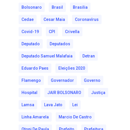
Bolsonaro
Brasil
Brasilia
Cedae
Cesar Maia
Coronavírus
Covid-19
CPI
Crivella
Deputado
Deputados
Deputado Samuel Malafaia
Detran
Eduardo Paes
Eleições 2020
Flamengo
Governador
Governo
Hospital
JAIR BOLSONARO
Justiça
Lamsa
Lava Jato
Lei
Linha Amarela
Marcio De Castro
Otoni De Paula
Prefeito
Prefeitura