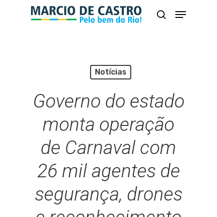
Skip
Menu
busca
to
Close
main
Menu
content
Notícias
Governo do estado
monta operação
de Carnaval com
26 mil agentes de
segurança, drones