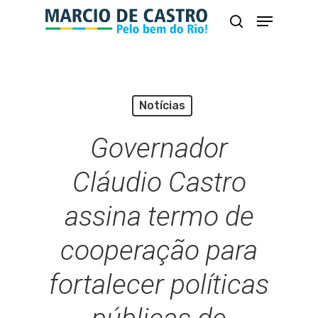
Skip
Menu
busca
to
Close
main
Menu
content
Notícias
Governador
Cláudio Castro
assina termo de
cooperação para
fortalecer políticas