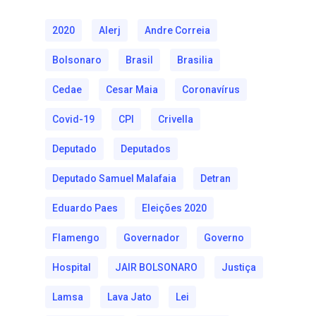
2020
Alerj
Andre Correia
Bolsonaro
Brasil
Brasilia
Cedae
Cesar Maia
Coronavírus
Covid-19
CPI
Crivella
Deputado
Deputados
Deputado Samuel Malafaia
Detran
Eduardo Paes
Eleições 2020
Flamengo
Governador
Governo
Hospital
JAIR BOLSONARO
Justiça
Lamsa
Lava Jato
Lei