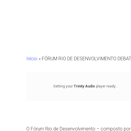
Início
»
FÓRUM RIO DE DESENVOLVIMENTO DEBAT
Getting your
Trinity Audio
player ready...
Pressione Enter para pesquisar ou ESC para fechar
O Fórum Rio de Desenvolvimento – composto por p