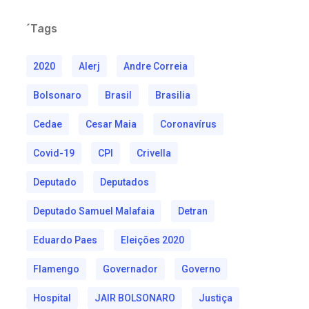
´Tags
2020
Alerj
Andre Correia
Bolsonaro
Brasil
Brasilia
Cedae
Cesar Maia
Coronavírus
Covid-19
CPI
Crivella
Deputado
Deputados
Deputado Samuel Malafaia
Detran
Eduardo Paes
Eleições 2020
Flamengo
Governador
Governo
Hospital
JAIR BOLSONARO
Justiça