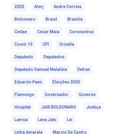
2020
Alerj
Andre Correia
Bolsonaro
Brasil
Brasilia
Cedae
Cesar Maia
Coronavírus
Covid-19
CPI
Crivella
Deputado
Deputados
Deputado Samuel Malafaia
Detran
Eduardo Paes
Eleições 2020
Flamengo
Governador
Governo
Hospital
JAIR BOLSONARO
Justiça
Lamsa
Lava Jato
Lei
Linha Amarela
Marcio De Castro