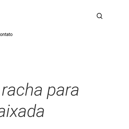
busca
ontato
 racha para
Baixada