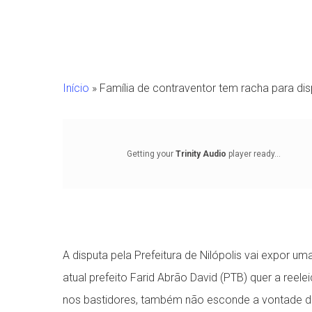
Início
»
Família de contraventor tem racha para dis
Getting your
Trinity Audio
player ready...
A disputa pela Prefeitura de Nilópolis vai expor u
Pressione Enter para pesquisar ou ESC para fechar
atual prefeito Farid Abrão David (PTB) quer a reel
nos bastidores, também não esconde a vontade de 