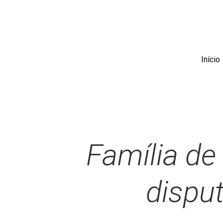
Skip
to
main
content
Início
Família de
disput