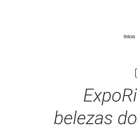
Skip
to
main
content
Início
ExpoRi
belezas do