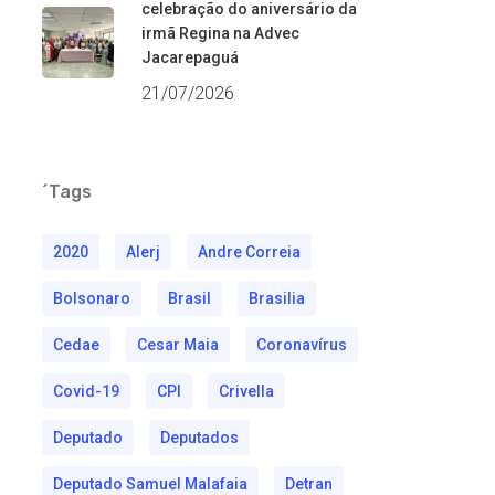
celebração do aniversário da
irmã Regina na Advec
Jacarepaguá
21/07/2026
´Tags
2020
Alerj
Andre Correia
Bolsonaro
Brasil
Brasilia
Cedae
Cesar Maia
Coronavírus
Covid-19
CPI
Crivella
Deputado
Deputados
Deputado Samuel Malafaia
Detran