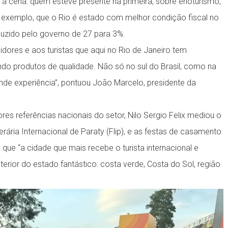
 a cena: quem esteve presente na primeira, sobre enoturismo,
r exemplo, que o Rio é estado com melhor condição fiscal no
eduzido pelo governo de 27 para 3%.
ores e aos turistas que aqui no Rio de Janeiro tem
endo produtos de qualidade. Não só no sul do Brasil, como na
ande experiência”, pontuou João Marcelo, presidente da
es referências nacionais do setor, Nilo Sergio Felix mediou o
rária Internacional de Paraty (Flip), e as festas de casamento
ue “a cidade que mais recebe o turista internacional e
terior do estado fantástico: costa verde, Costa do Sol, região