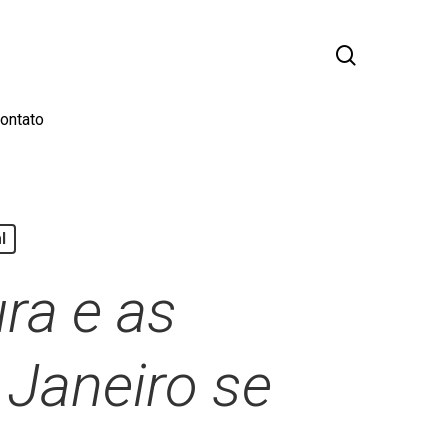
busca
ontato
l
ra e as
 Janeiro se