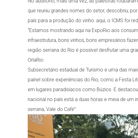
No auditório, mais uma vez, as palestras roubaram
que reuniu grandes nomes do setor, descobriu, po
país para a produção do vinho: aqui, o ICMS foi r
“Estamos mostrando aqui na ExpoRio aos consumid
infraestrutura, bons vinhos, bons empresários faz
região serrana do Rio é possível desfrutar uma gr
OrlaRio.
Subsecretário estadual de Turismo e uma das maior
painel sobre experiências do Rio, como a Festa Lite
em lugares paradisíacos como Búzios. E destacou q
nacional no país está a duas horas e meia de um in
serrana, Vale do Café”: