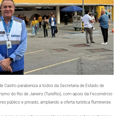
 de Castro parabeniza a todos da Secretaria de Estado de
rismo do Rio de Janeiro (TurisRio), com apoio da Fecomércio
es público e privado, ampliando a oferta turística fluminense.