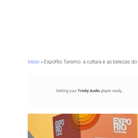
Início
»
ExpoRio Turismo: a cultura e as belezas d
Getting your
Trinity Audio
player ready...
Pressione Enter para pesquisar ou ESC para fechar