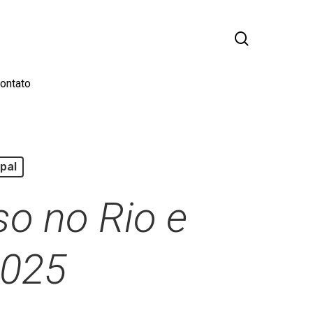
busca
ontato
pal
so no Rio e
2025