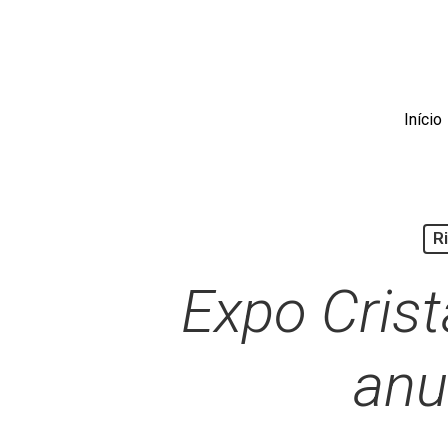
Skip
to
main
content
Início
R
Expo Crist
anu