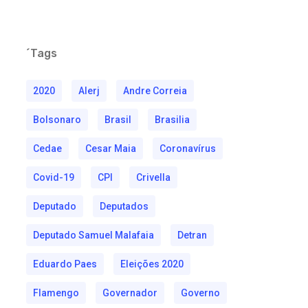
´Tags
2020
Alerj
Andre Correia
Bolsonaro
Brasil
Brasilia
Cedae
Cesar Maia
Coronavírus
Covid-19
CPI
Crivella
Deputado
Deputados
Deputado Samuel Malafaia
Detran
Eduardo Paes
Eleições 2020
Flamengo
Governador
Governo