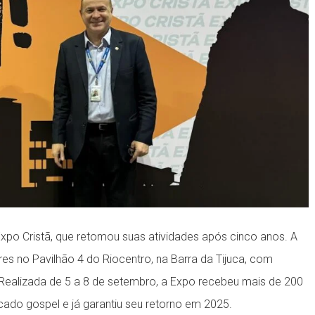
Expo Cristã, que retomou suas atividades após cinco anos. A
es no Pavilhão 4 do Riocentro, na Barra da Tijuca, com
 Realizada de 5 a 8 de setembro, a Expo recebeu mais de 200
ado gospel e já garantiu seu retorno em 2025.