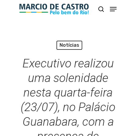
Skip
Menu
busca
to
Close
main
Menu
content
Notícias
Executivo realizou
uma solenidade
nesta quarta-feira
(23/07), no Palácio
Guanabara, com a