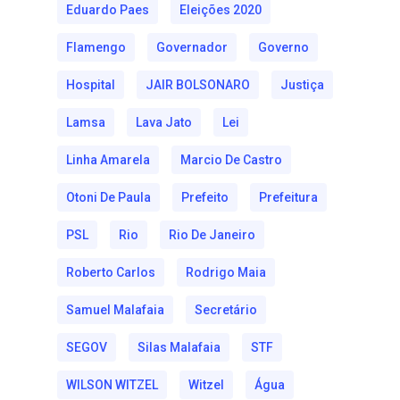
Eduardo Paes
Eleições 2020
Flamengo
Governador
Governo
Hospital
JAIR BOLSONARO
Justiça
Lamsa
Lava Jato
Lei
Linha Amarela
Marcio De Castro
Otoni De Paula
Prefeito
Prefeitura
PSL
Rio
Rio De Janeiro
Roberto Carlos
Rodrigo Maia
Samuel Malafaia
Secretário
SEGOV
Silas Malafaia
STF
WILSON WITZEL
Witzel
Água