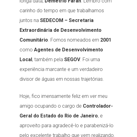
longa data,
Demétrio Farah
. Lembro com
carinho do tempo em que trabalhamos
juntos na
SEDECOM – Secretaria
Extraordinária de Desenvolvimento
Comunitário
. Fomos nomeados em
2001
como
Agentes de Desenvolvimento
Local
, também pela
SEGOV
. Foi uma
experiência marcante e um verdadeiro
divisor de águas em nossas trajetórias.
Hoje, fico imensamente feliz em ver meu
amigo ocupando o cargo de
Controlador-
Geral do Estado do Rio de Janeiro
, e
aproveito para agradecê-lo e parabenizá-lo
pelo excelente trabalho que vem realizando.